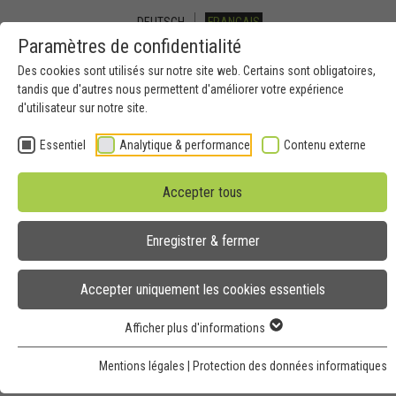
DEUTSCH
FRANCAIS
Paramètres de confidentialité
Des cookies sont utilisés sur notre site web. Certains sont obligatoires,
Toggle
tandis que d'autres nous permettent d'améliorer votre expérience
d'utilisateur sur notre site.
navigation
Essentiel
Analytique & performance
Contenu externe
Accepter tous
Message d'erreur 404
Enregistrer & fermer
Les liens suivants peuvent vous aider à trouver les informations
demandées sur nos sites web:
Accepter uniquement les cookies essentiels
Page d’accueil
Afficher plus d'informations
Pour toute question veuillez contacter notre
webmaster
, s’il vous
Mentions légales
|
Protection des données informatiques
plaît.