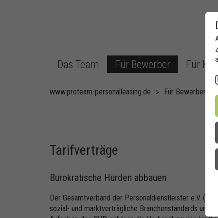
z
a
Das Team
Für Bewerber
Für Ku
www.proteam-personalleasing.de
»
Für Bewerber
»
Tarifverträge
Bürokratische Hürden abbauen
Der Gesamtverband der Personaldienstleister e.V. (GVP)
sozial- und marktverträgliche Branchenstandards und ein