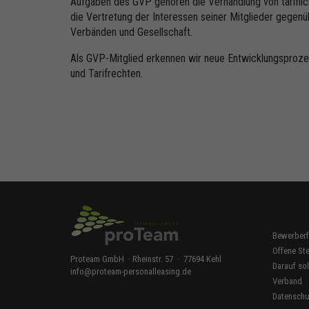
Aufgaben des GVP gehören die Verhandlung von tarifli
die Vertretung der Interessen seiner Mitglieder gegenü
Verbänden und Gesellschaft.
Als GVP-Mitglied erkennen wir neue Entwicklungsprozess
und Tarifrechten.
Bewerberf
Offene Ste
Proteam GmbH · Rheinstr. 57 · 77694 Kehl
Darauf sol
info
@
proteam-personalleasing.de
Verband
Datenschu