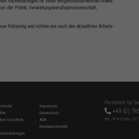
chen Vereinbarungen für seine Mitgliedsunternehmen sowie
ber der Politik, Verwaltungsberufsgenossenschaft,
e frühzeitig und richten uns nach den aktuellsten Arbeits-
Persönlich für Si
ormular
Impressum
+49 (0) 78
llen
Datenschutz
Mo - Fr 8-12 Uhr, 13-1
lten Sie achten
AGB
Beschwerdestelle
tzeinstellungen