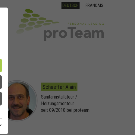
DEUTSCH
FRANCAIS
Schaeffer Alain
Sanitärinstallateur /
Heizungsmonteur
seit 09/2010 bei proteam
z