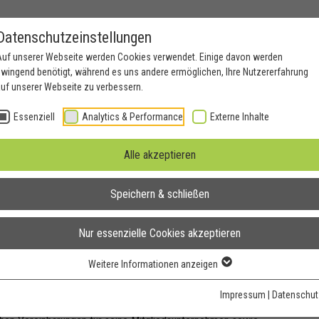
Datenschutzeinstellungen
Auf unserer Webseite werden Cookies verwendet. Einige davon werden
wingend benötigt, während es uns andere ermöglichen, Ihre Nutzererfahrung
uf unserer Webseite zu verbessern.
nden
Kontakt
Essenziell
Analytics & Performance
Externe Inhalte
Tarifverträge
Alle akzeptieren
Speichern & schließen
Nur essenzielle Cookies akzeptieren
Weitere Informationen anzeigen
 engagiert sich für den Abbau bürokratischer Hürden, für
Impressum
|
Datenschut
 positives Leitbild der Zeitarbeitsbranche. Zu den