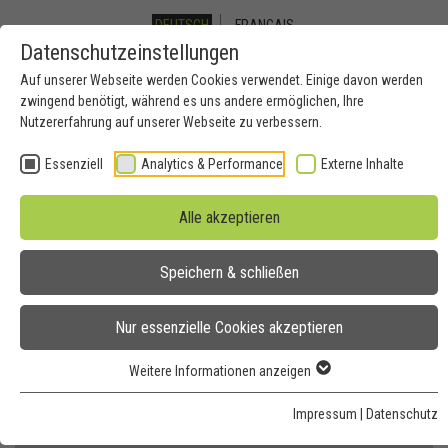
DEUTSCH
FRANCAIS
Datenschutzeinstellungen
Auf unserer Webseite werden Cookies verwendet. Einige davon werden
Toggle
zwingend benötigt, während es uns andere ermöglichen, Ihre
Nutzererfahrung auf unserer Webseite zu verbessern.
navigation
Essenziell
Analytics & Performance
Externe Inhalte
Kontakt
Alle akzeptieren
Speichern & schließen
Sie suchen eine interessante Perspektive in einer der vielen
Branchen der Zeitarbeit? Sie möchten neue, engagierte
Mitarbeiter engagieren? Nehmen Sie unverbindlich Kontakt mit uns
Nur essenzielle Cookies akzeptieren
auf.
Weitere Informationen anzeigen
Impressum
|
Datenschutz