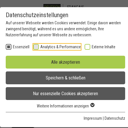
DEUTSCH
FRANCAIS
Datenschutzeinstellungen
Auf unserer Webseite werden Cookies verwendet. Einige davon werden
Toggle
zwingend benötigt, während es uns andere ermöglichen, Ihre
Nutzererfahrung auf unserer Webseite zu verbessern.
navigation
Essenziell
Analytics & Performance
Externe Inhalte
Alle akzeptieren
Speichern & schließen
Personal-Leasing für das
Nur essenzielle Cookies akzeptieren
Handwerk und die Industrie
Weitere Informationen anzeigen
Impressum
|
Datenschutz