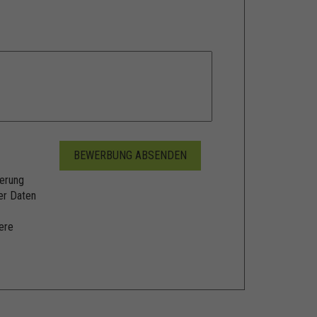
erung
er Daten
ere