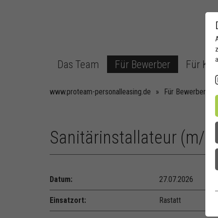
z
a
Das Team
Für Bewerber
Für Ku
www.proteam-personalleasing.de
»
Für Bewerber
»
Sanitärinstallateur (m/w
Datum:
27.07.2026
Einsatzort:
Rastatt