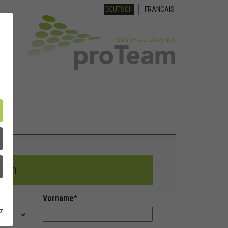
DEUTSCH
FRANCAIS
rben
Vorname
*
z