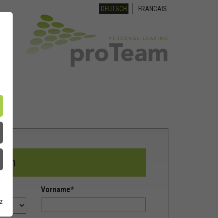
DEUTSCH
FRANCAIS
rben
Vorname
*
z