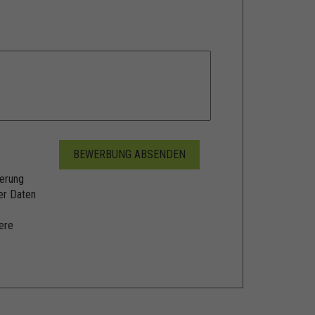
erung
er Daten
ere