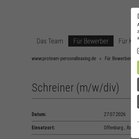
z
a
Das Team
Für Bewerber
Für Ku
www.proteam-personalleasing.de
»
Für Bewerber
»
Schreiner (m/w/div)
Datum:
27.07.2026
Einsatzort:
Offenburg , Rastat